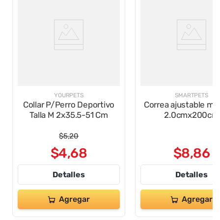
YOURPETS
SMARTPETS
Collar P/Perro Deportivo
Correa ajustable ma
Talla M 2x35.5-51 Cm
2.0cmx200cm
$
5
,
20
$
4
,
68
$
8
,
86
Detalles
Detalles
Agregar
Agregar