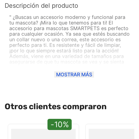
Descripción del producto
" ¿Buscas un accesorio moderno y funcional para
tu mascota? ¡Mira lo que tenemos para ti! El
accesorio para mascotas SMARTPETS es perfecto
para cualquier ocasión. Ya sea que estés buscando
un collar nuevo o una correa, este accesorio es
perfecto para ti. Es resistente y fácil de limpiar,
¡por lo que siempre estará listo para la acción!
Además, viene en una variedad de tamaños para
asegurarse de que tu mascota se vea y se sienta
genial. No importa si eres un perro o un gato, este
accesorio te hará lucir increíble. Así que no dudes
MOSTRAR MÁS
más y agrégalo a tu carrito de compras ahora
mismo."
Otros clientes compraron
-10%