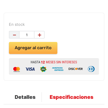
9
.
impresora
10
.
calculadora
En stock
－
＋
Agregar al carrito
Detalles
Especificaciones