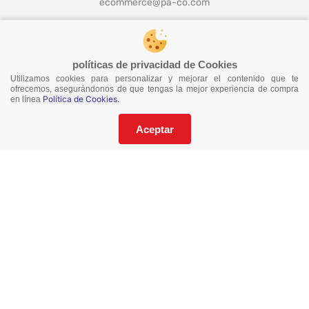
ecommerce@pa-co.com
¡Síguenos en redes!
políticas de privacidad de Cookies
Utilizamos cookies para personalizar y mejorar el contenido que te
ofrecemos, asegurándonos de que tengas la mejor experiencia de compra
Política de Cookies.
en línea
¡No te pierdas nuestras ofertas!
Suscríbete a nuestro Catalogo
Aceptar
He leído y acepto los
Términos y Condiciones
de este sitio y la
Política de Privacidad de datos.