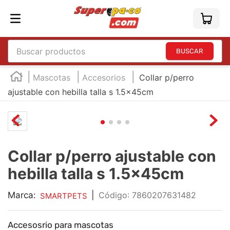
Buscar productos
TÉRMINOS MÁS BUSCADOS
Mascotas
Accesorios
Collar p/perro
1
.
england
ajustable con hebilla talla s 1.5x45cm
2
.
marcador e300
3
.
edding e360
4
.
england sound
Collar p/perro ajustable con
5
.
mouse
hebilla talla s 1.5x45cm
6
.
marcadores
Marca:
|
:
7860207631482
SMARTPETS
7
.
audifonos
8
.
teclado
Accesosrio para mascotas