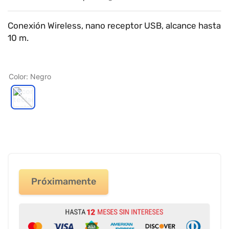
9
.
impresora
10
.
masa moldear vaso 150gr
Conexión Wireless, nano receptor USB, alcance hasta
10 m.
Color
:
Negro
Próximamente