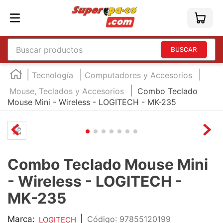
Buscar productos
TÉRMINOS MÁS BUSCADOS
Tecnología
Computadores y Accesorios
1
.
england
Mouse, Teclados y Accesorios
Combo Teclado
Mouse Mini - Wireless - LOGITECH - MK-235
2
.
marcador e300
3
.
edding e360
4
.
england sound
5
.
mouse
Combo Teclado Mouse Mini
6
.
marcadores
- Wireless - LOGITECH -
7
.
audifonos
MK-235
8
.
teclado
Marca:
|
:
97855120199
LOGITECH