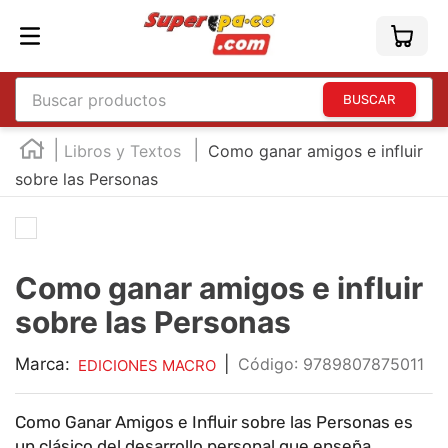
Buscar productos
TÉRMINOS MÁS BUSCADOS
Libros y Textos
Como ganar amigos e influir
1
.
england
sobre las Personas
2
.
marcador e300
3
.
edding e360
4
.
england sound
Como ganar amigos e influir
sobre las Personas
5
.
mouse
6
.
marcadores
Marca:
|
:
9789807875011
EDICIONES MACRO
7
.
audifonos
8
.
teclado
Como Ganar Amigos e Influir sobre las Personas es
un clásico del desarrollo personal que enseña