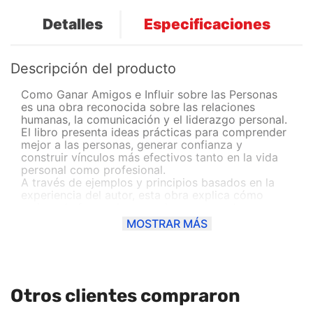
Detalles
Especificaciones
Descripción del producto
Como Ganar Amigos e Influir sobre las Personas
es una obra reconocida sobre las relaciones
humanas, la comunicación y el liderazgo personal.
El libro presenta ideas prácticas para comprender
mejor a las personas, generar confianza y
construir vínculos más efectivos tanto en la vida
personal como profesional.
A través de ejemplos y principios basados en la
experiencia del autor, esta obra explica cómo
mejorar la forma de comunicarse, escuchar,
motivar y relacionarse con otros. Sus enseñanzas
MOSTRAR MÁS
buscan ayudar al lector a desarrollar empatía,
seguridad y una influencia basada en el respeto.
Es una lectura ideal para quienes desean mejorar
sus habilidades sociales, crear mejores conexiones
y aprender estrategias para interactuar de manera
Otros clientes compraron
más positiva con quienes los rodean.