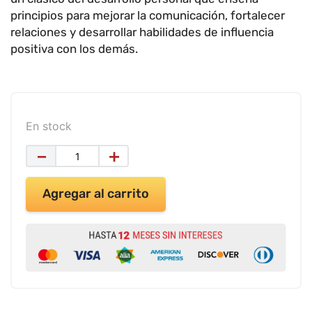
9
.
impresora
principios para mejorar la comunicación, fortalecer
10
.
calculadora
relaciones y desarrollar habilidades de influencia
positiva con los demás.
En stock
－
＋
Agregar al carrito