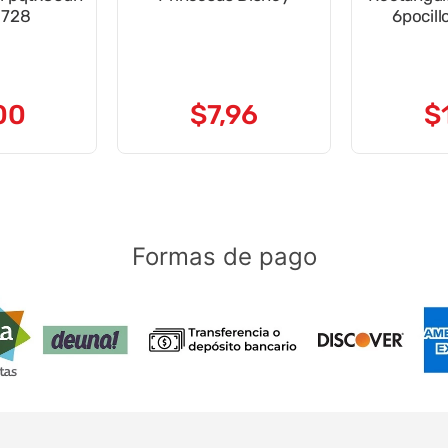
1728
6pocill
00
$
7
,
96
$
Formas de pago