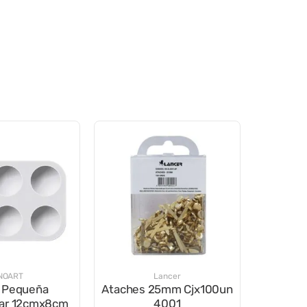
NOART
Lancer
a Pequeña
Ataches 25mm Cjx100un
lar 12cmx8cm
4001