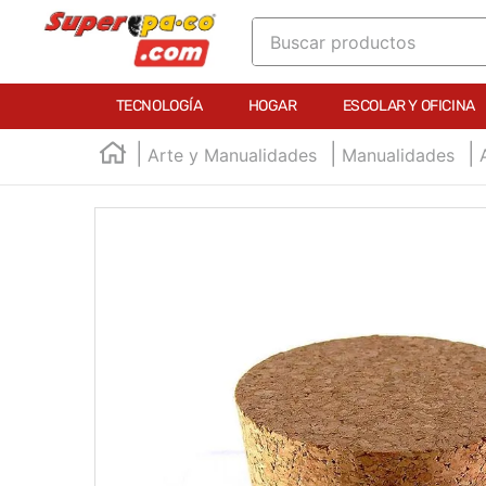
Buscar productos
TÉRMINOS MÁS BUSCADOS
TECNOLOGÍA
HOGAR
ESCOLAR Y OFICINA
1
.
england
Arte y Manualidades
Manualidades
2
.
marcador e300
3
.
edding e360
4
.
england sound
5
.
mouse
6
.
marcadores
7
.
audifonos
8
.
teclado
9
.
impresora
10
.
calculadora