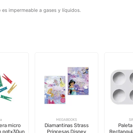
ue es impermeable a gases y líquidos.
na
MEGABOOKS
SI
era micro
Diamantinas Strass
Palet
m pqtx30un
Princesas Disney
Rectangu