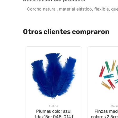
Corcho natural, material elástico, flexible, q
Otros clientes compraron
Celina
Celi
Plumas color azul
Pinzas mad
fdax15gr 048-0141
colores 2.5c