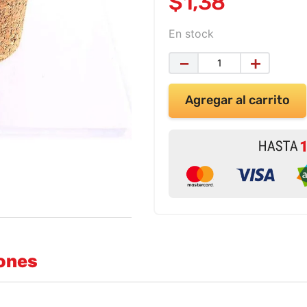
$
1
,
38
En stock
－
＋
Agregar al carrito
iones