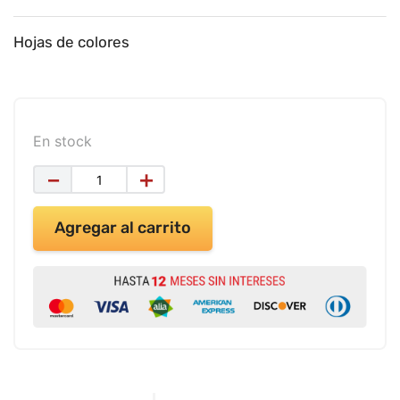
9
.
impresora
10
.
masa moldear vaso 150gr
Hojas de colores
En stock
－
＋
Agregar al carrito