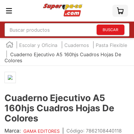
Buscar productos
TÉRMINOS MÁS BUSCADOS
Escolar y Oficina
Cuadernos
Pasta Flexible
1
.
england
Cuaderno Ejecutivo A5 160hjs Cuadros Hojas De
Colores
2
.
marcador e300
3
.
edding e360
4
.
england sound
5
.
mouse
Cuaderno Ejecutivo A5
6
.
marcadores
160hjs Cuadros Hojas De
7
.
audifonos
Colores
8
.
teclado
Marca:
|
:
7862108440118
GAMA EDITORES