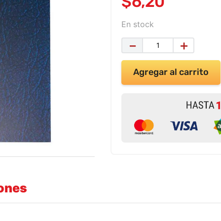
$
6
,
20
En stock
－
＋
Agregar al carrito
iones