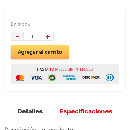
9
.
impresora
10
.
calculadora
En stock
－
＋
Agregar al carrito
Detalles
Especificaciones
Descripción del producto