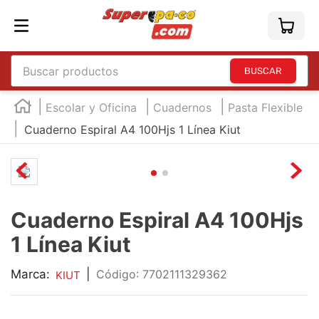
Buscar productos
TÉRMINOS MÁS BUSCADOS
Escolar y Oficina
Cuadernos
Pasta Flexible
1
.
england
Cuaderno Espiral A4 100Hjs 1 Línea Kiut
2
.
marcador e300
3
.
edding e360
4
.
england sound
Cuaderno Espiral A4 100Hjs
5
.
mouse
1 Línea Kiut
6
.
marcadores
7
.
audifonos
Marca:
|
:
7702111329362
KIUT
8
.
teclado