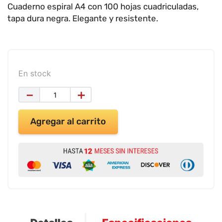
9
.
impresora
Cuaderno espiral A4 con 100 hojas cuadriculadas,
tapa dura negra. Elegante y resistente.
10
.
cuadernos
En stock
－
＋
Agregar al carrito