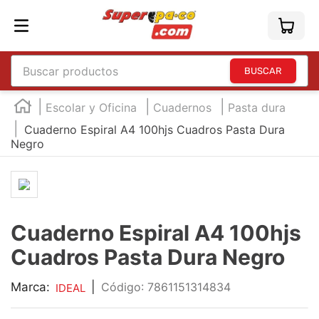
Buscar productos
TÉRMINOS MÁS BUSCADOS
Escolar y Oficina
Cuadernos
Pasta dura
1
.
england
Cuaderno Espiral A4 100hjs Cuadros Pasta Dura
Negro
2
.
marcador e300
3
.
edding e360
4
.
england sound
5
.
mouse
Cuaderno Espiral A4 100hjs
6
.
marcadores
Cuadros Pasta Dura Negro
7
.
audifonos
Marca:
|
:
7861151314834
IDEAL
8
.
teclado