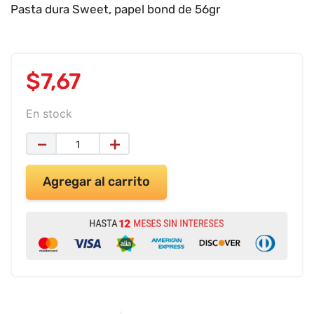
9
.
impresora
Pasta dura Sweet, papel bond de 56gr
10
.
calculadora
$
7
,
67
En stock
－
＋
Agregar al carrito