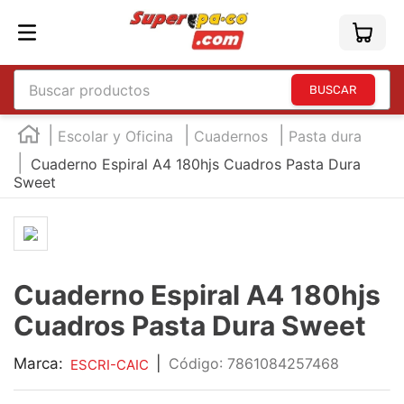
Buscar productos
TÉRMINOS MÁS BUSCADOS
Escolar y Oficina
Cuadernos
Pasta dura
1
.
england
Cuaderno Espiral A4 180hjs Cuadros Pasta Dura
Sweet
2
.
marcador e300
3
.
edding e360
4
.
england sound
5
.
mouse
Cuaderno Espiral A4 180hjs
6
.
audifonos
Cuadros Pasta Dura Sweet
7
.
marcadores
Marca:
|
:
7861084257468
ESCRI-CAIC
8
.
teclado