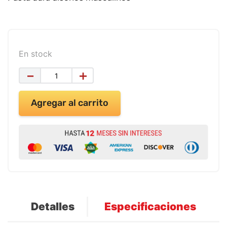
9
.
impresora
10
.
cuadernos
En stock
－
＋
Agregar al carrito
Detalles
Especificaciones