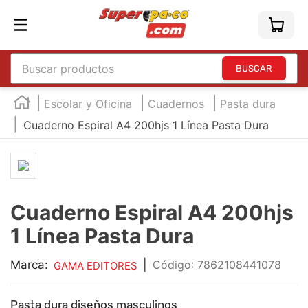
Buscar productos
TÉRMINOS MÁS BUSCADOS
Escolar y Oficina
Cuadernos
Pasta dura
1
.
england
Cuaderno Espiral A4 200hjs 1 Línea Pasta Dura
2
.
marcador e300
3
.
edding e360
4
.
england sound
Cuaderno Espiral A4 200hjs
5
.
mouse
1 Línea Pasta Dura
6
.
marcadores
7
.
audifonos
Marca:
|
:
7862108441078
GAMA EDITORES
8
.
teclado
Pasta dura diseños masculinos