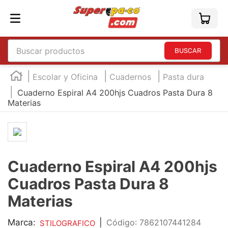
Buscar productos
TÉRMINOS MÁS BUSCADOS
Escolar y Oficina
Cuadernos
Pasta dura
1
.
england
Cuaderno Espiral A4 200hjs Cuadros Pasta Dura 8
Materias
2
.
marcador e300
3
.
edding e360
4
.
england sound
5
.
mouse
Cuaderno Espiral A4 200hjs
6
.
marcadores
Cuadros Pasta Dura 8
7
.
audifonos
Materias
8
.
teclado
Marca:
|
:
7862107441284
STILOGRAFICO