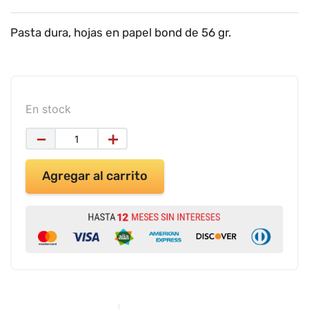
9
.
impresora
10
.
calculadora
Pasta dura, hojas en papel bond de 56 gr.
En stock
－
＋
Agregar al carrito