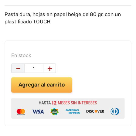
9
.
impresora
10
.
calculadora
Pasta dura, hojas en papel beige de 80 gr. con un
plastificado TOUCH
En stock
－
＋
Agregar al carrito