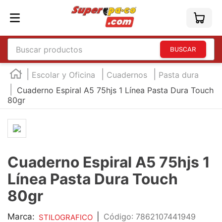
Buscar productos
TÉRMINOS MÁS BUSCADOS
Escolar y Oficina
Cuadernos
Pasta dura
1
.
england
Cuaderno Espiral A5 75hjs 1 Línea Pasta Dura Touch
80gr
2
.
marcador e300
3
.
edding e360
4
.
england sound
5
.
mouse
Cuaderno Espiral A5 75hjs 1
6
.
marcadores
Línea Pasta Dura Touch
7
.
audifonos
80gr
8
.
teclado
Marca:
|
:
7862107441949
STILOGRAFICO