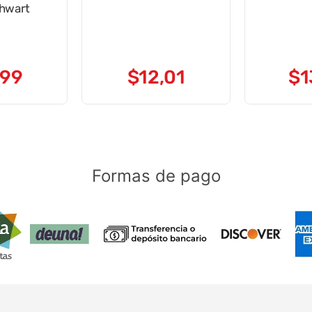
chwart
99
$
12
,
01
$
1
Formas de pago