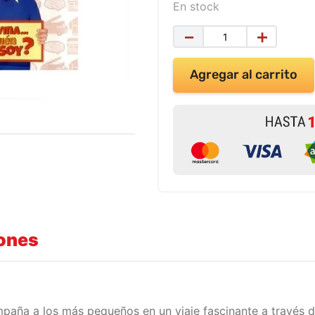
En stock
－
＋
Agregar al carrito
iones
mpaña a los más pequeños en un viaje fascinante a través d