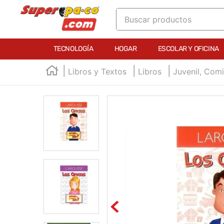
Buscar productos
TÉRMINOS MÁS BUSCADOS
TECNOLOGÍA
HOGAR
ESCOLAR Y OFICINA
1
.
england
Libros y Textos
Libros
Juvenil, Com
2
.
marcador e300
3
.
edding e360
4
.
england sound
5
.
mouse
6
.
audifonos
7
.
marcadores
8
.
teclado
9
.
impresora
10
.
calculadora