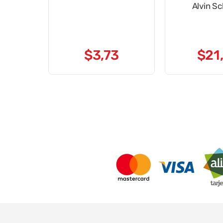
Alvin S
$
3
,
73
$
21
,