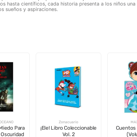
s hasta científicos, cada historia presenta a los niños un
os sueños y aspiraciones.
 OCEANO
Zonacuario
MAX
 Miedo Para
¡Ele! Libro Coleccionable
Cuentos 
 Oscuridad
Vol. 2
(Vol