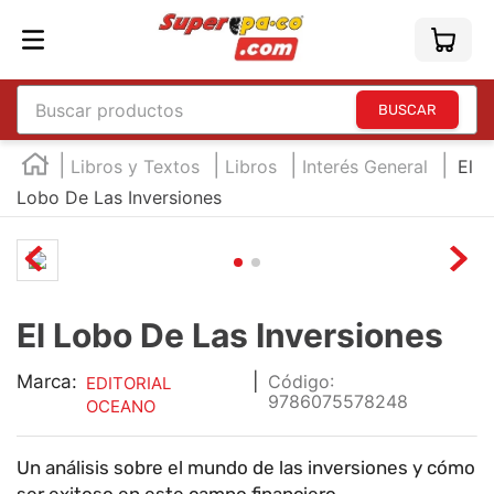
Buscar productos
TÉRMINOS MÁS BUSCADOS
Libros y Textos
Libros
Interés General
El
1
.
england
Lobo De Las Inversiones
2
.
marcador e300
3
.
edding e360
4
.
england sound
El Lobo De Las Inversiones
5
.
mouse
Marca:
|
:
EDITORIAL
6
.
marcadores
9786075578248
OCEANO
7
.
audifonos
8
.
teclado
Un análisis sobre el mundo de las inversiones y cómo