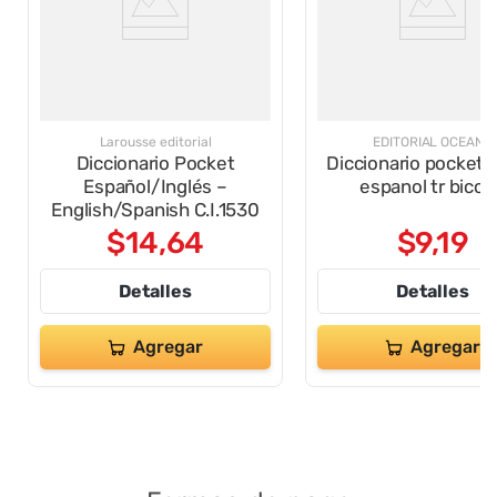
Larousse editorial
EDITORIAL OCEANO
Diccionario Pocket
Diccionario pocket i
Español/Inglés –
espanol tr bicol
English/Spanish C.I.1530
$
14
,
64
$
9
,
19
Detalles
Detalles
Agregar
Agregar