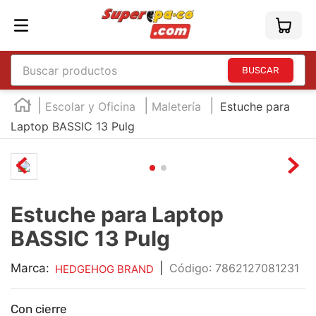
Buscar productos
TÉRMINOS MÁS BUSCADOS
Escolar y Oficina
Maletería
Estuche para
1
.
england
Laptop BASSIC 13 Pulg
2
.
marcador e300
3
.
edding e360
4
.
england sound
Estuche para Laptop
5
.
mouse
BASSIC 13 Pulg
6
.
audifonos
Marca:
|
:
7862127081231
HEDGEHOG BRAND
7
.
marcadores
8
.
teclado
Con cierre