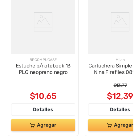
BPCOMPUCASE
Milan
Estuche p/notebook 13
Cartuchera Simple O
PLG neopreno negro
Nina Fireflies 0811
$
13
,
77
$
10
,
65
$
12
,
39
Detalles
Detalles
Agregar
Agregar