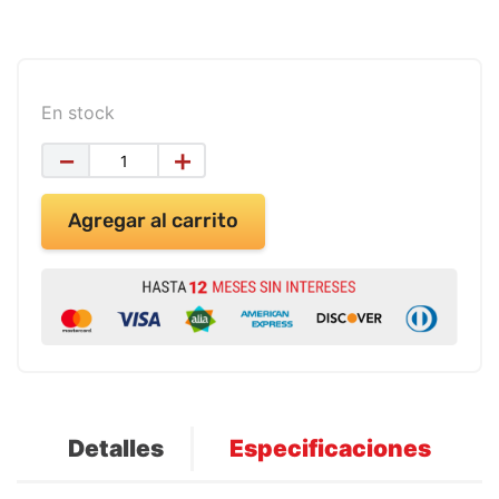
9
.
impresora
10
.
calculadora
En stock
－
＋
Agregar al carrito
Detalles
Especificaciones