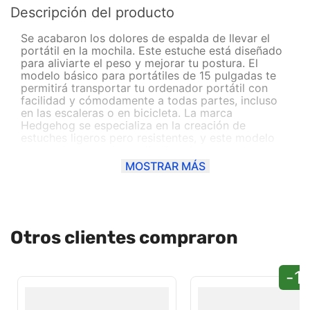
Descripción del producto
Se acabaron los dolores de espalda de llevar el
portátil en la mochila. Este estuche está diseñado
para aliviarte el peso y mejorar tu postura. El
modelo básico para portátiles de 15 pulgadas te
permitirá transportar tu ordenador portátil con
facilidad y cómodamente a todas partes, incluso
en las escaleras o en bicicleta. La marca
Hedgehog se especializa en la creación de
estuches ligeros pero resistentes, y este modelo
es uno de sus mejores diseños. Aunque este
estuche sea una opción económica, te ofrece la
MOSTRAR MÁS
misma calidad que otros productos de marcas
más caras. No te arriesgues con tu ordenador
portátil, protégelo con un buen estuche como
este.
Otros clientes compraron
-1