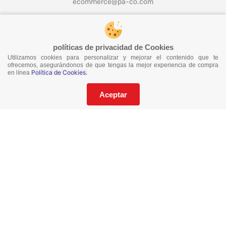
ecommerce@pa-co.com
¡Síguenos en redes!
políticas de privacidad de Cookies
Utilizamos cookies para personalizar y mejorar el contenido que te
ofrecemos, asegurándonos de que tengas la mejor experiencia de compra
Política de Cookies.
en línea
¡No te pierdas nuestras ofertas!
Suscríbete a nuestro Catalogo
Aceptar
He leído y acepto los
Términos y Condiciones
de este sitio y la
Política de Privacidad de datos.