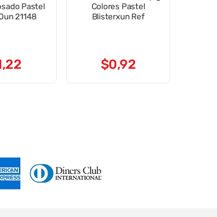
osado Pastel
Colores Pastel
0un 21148
Blisterxun Ref
1
,
22
$
0
,
92