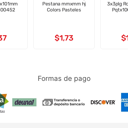
76x101mm
Pestana mmxmm hj
3x3plg R
a00452
Colors Pasteles
Pqtx10
37
$
1
,
73
$
Formas de pago