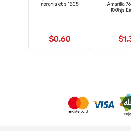
naranja et s 1505
Amarilla 
100hjs E
$
0
,
60
$
1
,