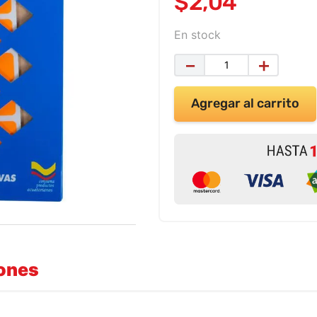
$
2
,
04
En stock
－
＋
Agregar al carrito
iones