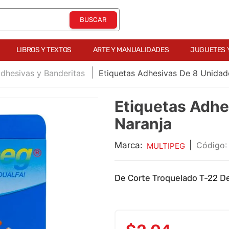
LIBROS Y TEXTOS
ARTE Y MANUALIDADES
JUGUETES 
dhesivas y Banderitas
Etiquetas Adhesivas De 8 Unidad
Etiquetas Adhe
Naranja
Marca:
|
MULTIPEG
De Corte Troquelado T-22 D