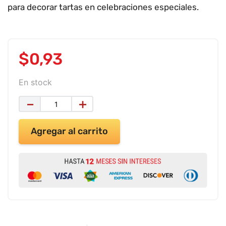
9
.
impresora
para decorar tartas en celebraciones especiales.
10
.
calculadora
$
0
,
93
En stock
－
＋
Agregar al carrito