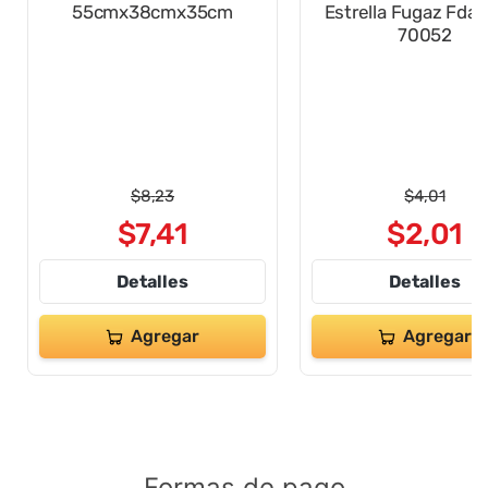
ENSOCORP
PALMERITO
Caja Cartón Corrugado
Globo Inf #12 Esta
55cmx38cmx35cm
Estrella Fugaz Fda
70052
$
8
,
23
$
4
,
01
$
7
,
41
$
2
,
01
Detalles
Detalles
Agregar
Agregar