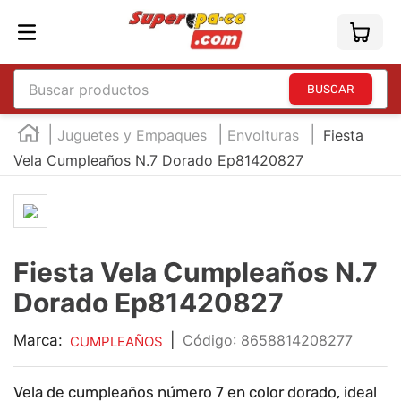
Buscar productos
TÉRMINOS MÁS BUSCADOS
Juguetes y Empaques
Envolturas
Fiesta
1
.
england
Vela Cumpleaños N.7 Dorado Ep81420827
2
.
marcador e300
3
.
edding e360
4
.
england sound
Fiesta Vela Cumpleaños N.7
5
.
mouse
Dorado Ep81420827
6
.
marcadores
Marca:
|
:
8658814208277
CUMPLEAÑOS
7
.
audifonos
8
.
teclado
Vela de cumpleaños número 7 en color dorado, ideal