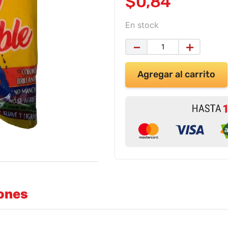
$
0
,
84
En stock
－
＋
Agregar al carrito
iones