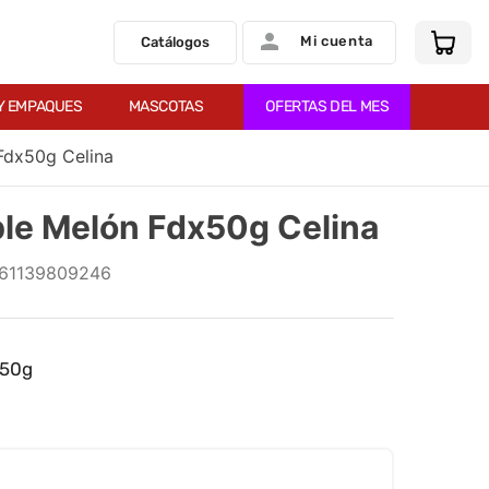
Mi cuenta
Catálogos
Y EMPAQUES
MASCOTAS
OFERTAS DEL MES
Fdx50g Celina
le Melón Fdx50g Celina
61139809246
x50g