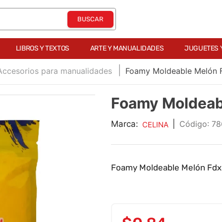
LIBROS Y TEXTOS
ARTE Y MANUALIDADES
JUGUETES 
Accesorios para manualidades
Foamy Moldeable Melón 
Foamy Moldeab
Marca:
|
:
78
CELINA
Foamy Moldeable Melón Fd