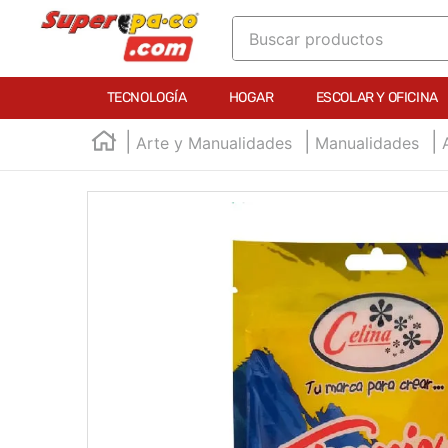
Buscar productos
TÉRMINOS MÁS BUSCADOS
TECNOLOGÍA
HOGAR
ESCOLAR Y OFICINA
1
.
england
Arte y Manualidades
Manualidades
2
.
marcador e300
3
.
edding e360
4
.
england sound
5
.
mouse
6
.
marcadores
7
.
audifonos
8
.
teclado
9
.
impresora
10
.
masa moldear vaso 150gr