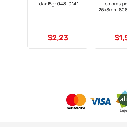
fdax15gr 048-0141
colores p
25x3mm 808
$
2
,
23
$
1
,