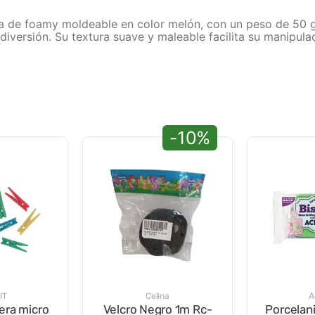
de foamy moldeable en color melón, con un peso de 50 gra
diversión. Su textura suave y maleable facilita su manipul
-10%
IT
Celina
A
era micro
Velcro Negro 1m Rc-
Porcelani