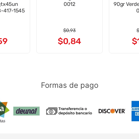
qtx45un
0012
90gr Verd
-417-1545
$
0
,
93
59
$
0
,
84
$
Formas de pago