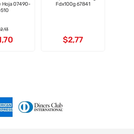
e Hoja 07490-
Fdx100g 67841
0510
$
2
,
13
1
,
70
$
2
,
77