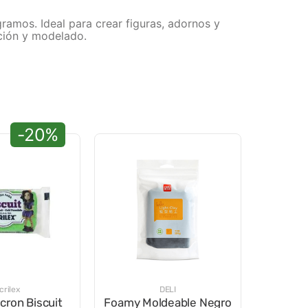
mos. Ideal para crear figuras, adornos y
ación y modelado.
-20%
crilex
DELI
cron Biscuit
Foamy Moldeable Negro