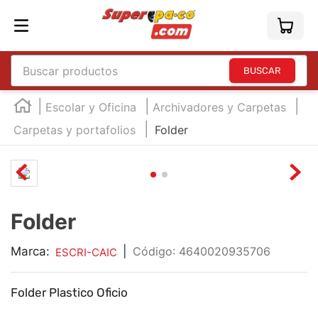
Buscar productos
TÉRMINOS MÁS BUSCADOS
Escolar y Oficina
Archivadores y Carpetas
1
.
england
Carpetas y portafolios
Folder
2
.
marcador e300
3
.
edding e360
4
.
england sound
Folder
5
.
mouse
6
.
marcadores
Marca:
|
:
4640020935706
ESCRI-CAIC
7
.
audifonos
Folder Plastico Oficio
8
.
teclado