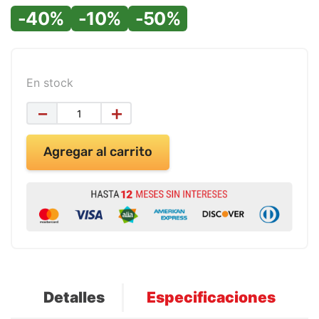
9
.
impresora
-40%
-10%
-50%
10
.
cuadernos
En stock
－
＋
Agregar al carrito
Detalles
Especificaciones