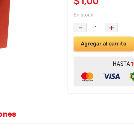
$
1
,
00
En stock
－
＋
Agregar al carrito
iones