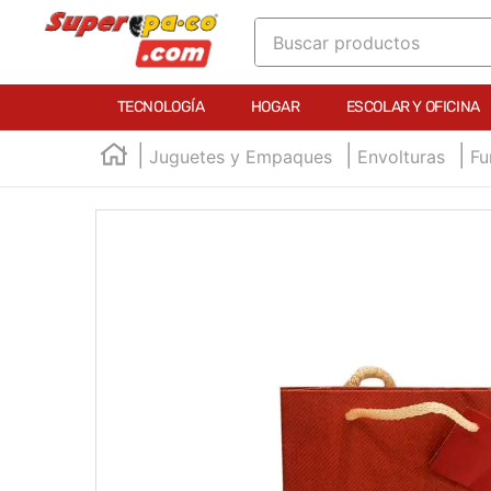
Buscar productos
TÉRMINOS MÁS BUSCADOS
TECNOLOGÍA
HOGAR
ESCOLAR Y OFICINA
1
.
england
Juguetes y Empaques
Envolturas
Fu
2
.
marcador e300
3
.
edding e360
4
.
england sound
5
.
mouse
6
.
audifonos
7
.
marcadores
8
.
teclado
9
.
impresora
10
.
calculadora