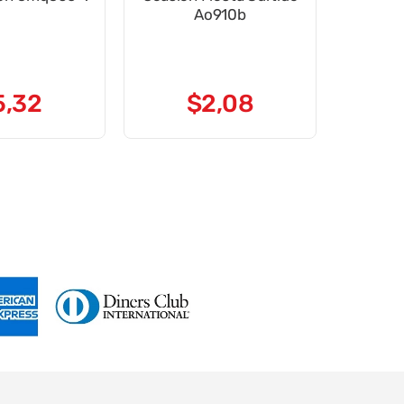
Ao910b
5
,
32
$
2
,
08