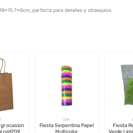
19x15.7x6cm, perfecta para detalles y obsequios.
M
S/M
 gr ocasion
Fiesta Serpentina Papel
Fiesta R
al ryld709
Multicolor
Verde Li