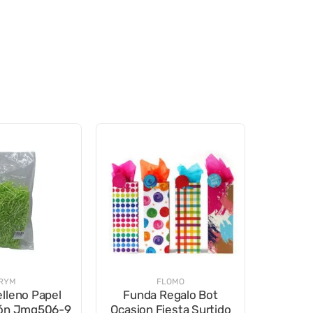
RYM
FLOMO
elleno Papel
Funda Regalo Bot
món Jmq506-9
Ocasion Fiesta Surtido