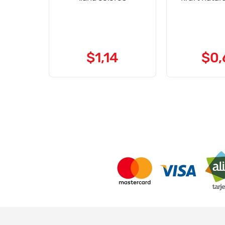
$
1
,
14
$
0
,