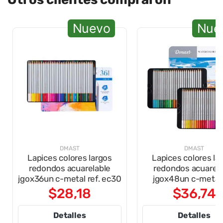
Nuevo
Nue
DMAST
DMAST
Lapices colores largos
Lapices colores la
redondos acuarelable
redondos acuarela
jgox36un c-metal ref. ec30
jgox48un c-metal 
ec30
$
28
,
18
$
36
,
74
Detalles
Detalles