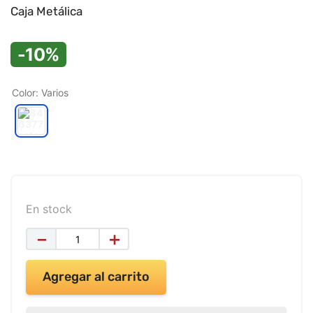
9
.
impresora
Caja Metálica
10
.
masa moldear vaso 150gr
-10%
Color
:
Varios
En stock
－
＋
Agregar al carrito