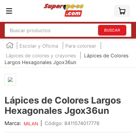
Buscar productos
TÉRMINOS MÁS BUSCADOS
Escolar y Oficina
Para colorear
1
.
england
Lápices de colores y crayones
Lápices de Colores
Largos Hexagonales Jgox36un
2
.
marcador e300
3
.
edding e360
4
.
england sound
5
.
mouse
Lápices de Colores Largos
6
.
marcadores
Hexagonales Jgox36un
7
.
audifonos
Marca:
|
:
8411574017776
MILAN
8
.
teclado