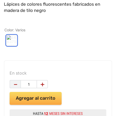
9
.
impresora
Lápices de colores fluorescentes fabricados en
madera de tilo negro
10
.
cuadernos
Color
:
Varios
En stock
－
＋
Agregar al carrito