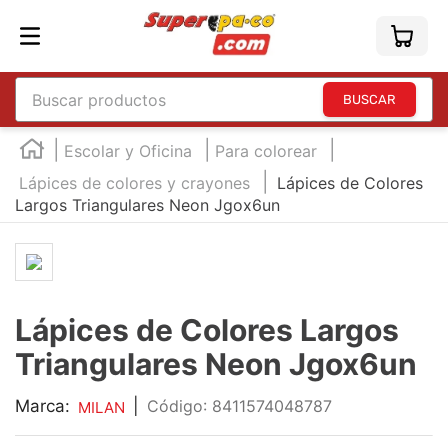
Buscar productos
TÉRMINOS MÁS BUSCADOS
Escolar y Oficina
Para colorear
1
.
england
Lápices de colores y crayones
Lápices de Colores
Largos Triangulares Neon Jgox6un
2
.
marcador e300
3
.
edding e360
4
.
england sound
5
.
mouse
Lápices de Colores Largos
6
.
marcadores
Triangulares Neon Jgox6un
7
.
audifonos
Marca:
|
:
8411574048787
MILAN
8
.
teclado