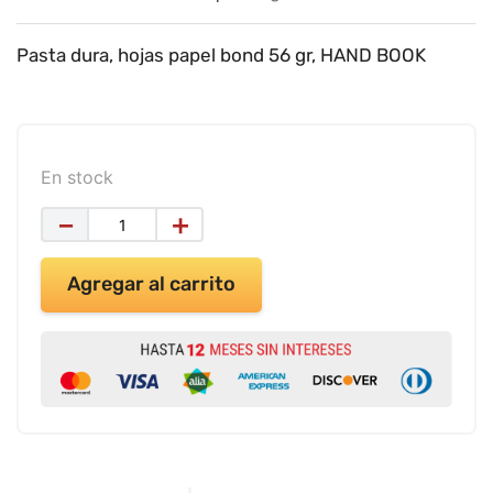
9
.
impresora
10
.
masa moldear vaso 150gr
Pasta dura, hojas papel bond 56 gr, HAND BOOK
En stock
－
＋
Agregar al carrito