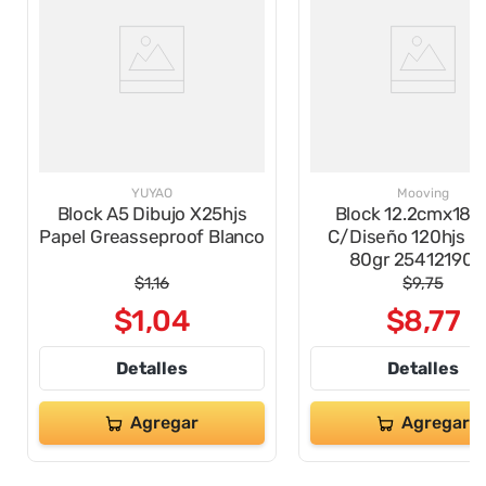
YUYAO
Mooving
Block A5 Dibujo X25hjs
Block 12.2cmx18.
Papel Greasseproof Blanco
C/Diseño 120hjs L
80gr 25412190
$
1
,
16
$
9
,
75
$
1
,
04
$
8
,
77
Detalles
Detalles
Agregar
Agregar