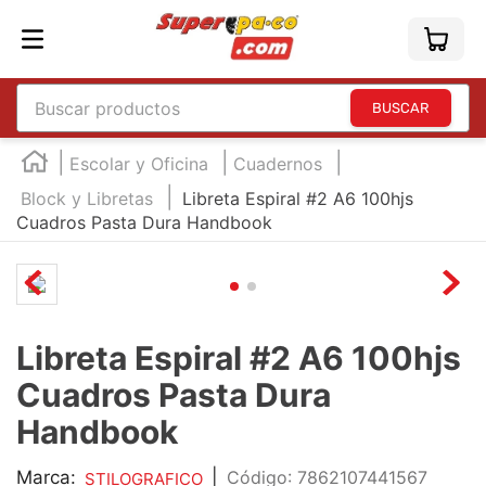
Buscar productos
TÉRMINOS MÁS BUSCADOS
Escolar y Oficina
Cuadernos
1
.
england
Block y Libretas
Libreta Espiral #2 A6 100hjs
Cuadros Pasta Dura Handbook
2
.
marcador e300
3
.
edding e360
4
.
england sound
5
.
mouse
Libreta Espiral #2 A6 100hjs
6
.
marcadores
Cuadros Pasta Dura
7
.
audifonos
Handbook
8
.
teclado
Marca:
|
:
7862107441567
STILOGRAFICO