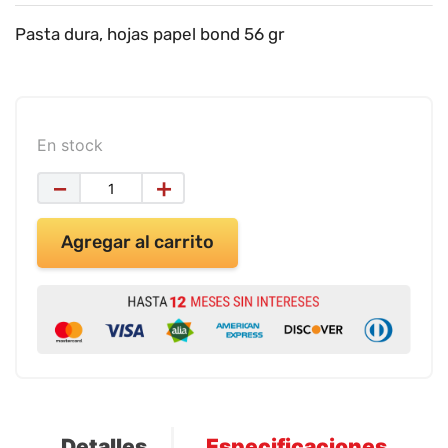
9
.
impresora
Pasta dura, hojas papel bond 56 gr
10
.
calculadora
En stock
－
＋
Agregar al carrito
Detalles
Especificaciones