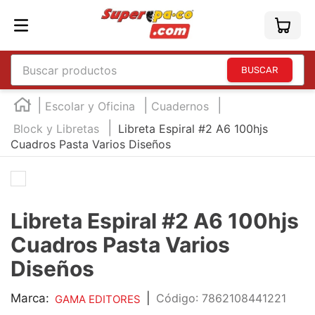
Buscar productos
TÉRMINOS MÁS BUSCADOS
Escolar y Oficina
Cuadernos
1
.
england
Block y Libretas
Libreta Espiral #2 A6 100hjs
Cuadros Pasta Varios Diseños
2
.
marcador e300
3
.
edding e360
4
.
england sound
Libreta Espiral #2 A6 100hjs
5
.
mouse
Cuadros Pasta Varios
6
.
marcadores
Diseños
7
.
audifonos
8
.
teclado
Marca:
|
:
7862108441221
GAMA EDITORES