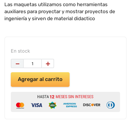
9
.
impresora
Las maquetas utilizamos como herramientas
10
.
cuadernos
auxiliares para proyectar y mostrar proyectos de
ingeniería y sirven de material didactico
En stock
－
＋
Agregar al carrito