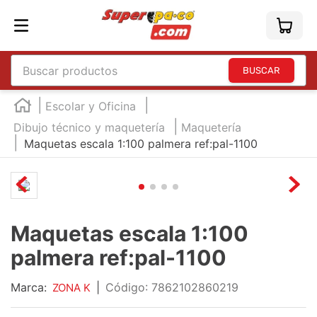
Buscar productos
TÉRMINOS MÁS BUSCADOS
Escolar y Oficina
1
.
england
Dibujo técnico y maquetería
Maquetería
Maquetas escala 1:100 palmera ref:pal-1100
2
.
marcador e300
3
.
edding e360
4
.
england sound
5
.
mouse
Maquetas escala 1:100
6
.
marcadores
palmera ref:pal-1100
7
.
audifonos
Marca:
|
:
7862102860219
ZONA K
8
.
teclado