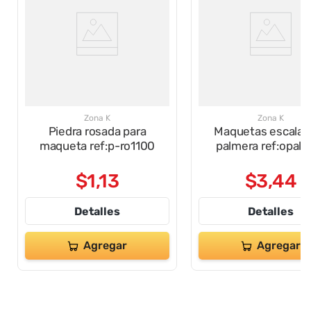
Zona K
Zona K
Piedra rosada para
Maquetas escala 1
maqueta ref:p-ro1100
palmera ref:opal-
$
1
,
13
$
3
,
44
Detalles
Detalles
Agregar
Agregar