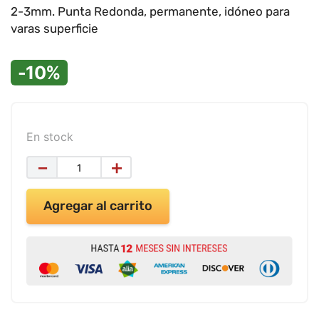
9
.
impresora
2-3mm. Punta Redonda, permanente, idóneo para
varas superficie
10
.
cuadernos
-10%
En stock
－
＋
Agregar al carrito