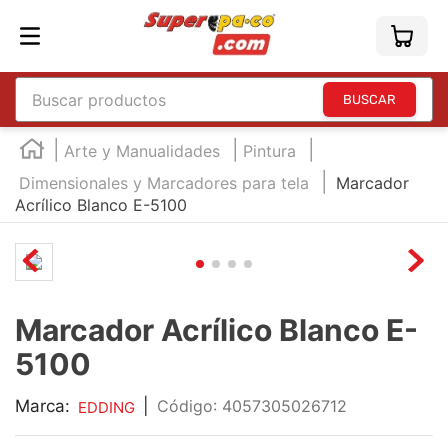
Buscar productos
TÉRMINOS MÁS BUSCADOS
Arte y Manualidades
Pintura
1
.
england
Dimensionales y Marcadores para tela
Marcador
Acrílico Blanco E-5100
2
.
marcador e300
3
.
edding e360
4
.
england sound
5
.
mouse
Marcador Acrílico Blanco E-
6
.
marcadores
5100
7
.
audifonos
Marca:
|
:
4057305026712
EDDING
8
.
teclado