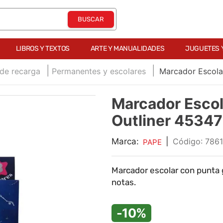
LIBROS Y TEXTOS
ARTE Y MANUALIDADES
JUGUETES 
 de recarga
Permanentes y escolares
Marcador Escola
Marcador Escol
Outliner 45347
Marca:
|
:
786
PAPE
Marcador escolar con punta g
notas.
-10%