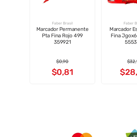
Faber Brasil
Faber B
Marcador Permanente
Marcador Es
Pta Fina Rojo 499
Fina Jgox
359921
5553
$
0
,
90
$
32
,
$
0
,
81
$
28