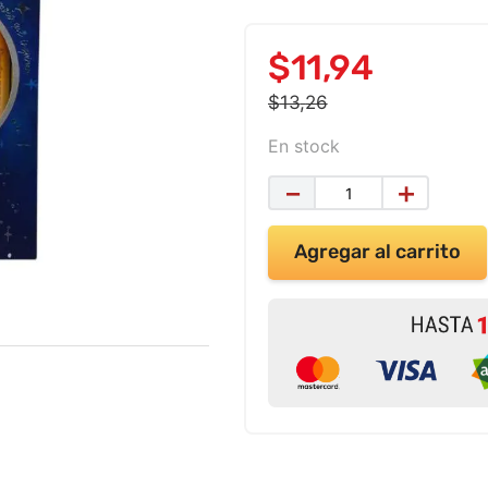
$
11
,
94
$
13
,
26
En stock
－
＋
Agregar al carrito