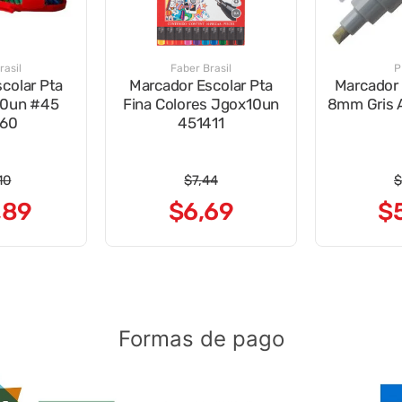
rasil
Faber Brasil
P
colar Pta
Marcador Escolar Pta
Marcador
60un #45
Fina Colores Jgox10un
8mm Gris 
60
451411
10
$
7
,
44
$
,
89
$
6
,
69
$
Formas de pago