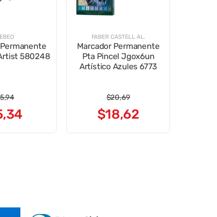
EBEO
FABER CASTELL AL.
 Permanente
Marcador Permanente
Artist 580248
Pta Pincel Jgox6un
Artístico Azules 6773
5
,
94
$
20
,
69
5
,
34
$
18
,
62