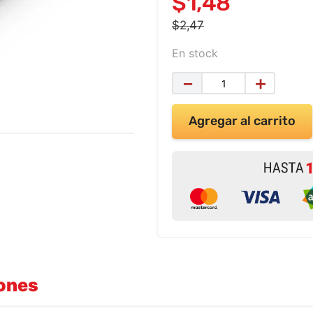
$
1
,
48
$
2
,
47
En stock
－
＋
Agregar al carrito
iones