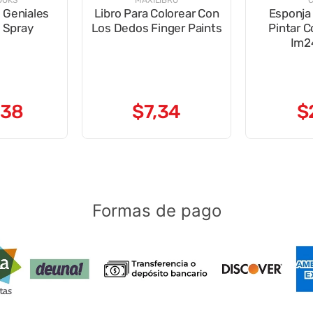
OOKS
MAXILIBRO
C
 Geniales
Libro Para Colorear Con
Esponja
 Spray
Los Dedos Finger Paints
Pintar C
Im2
38
$
7
,
34
$
Formas de pago