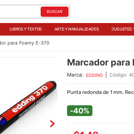
LIBROS Y TEXTOS
ARTE Y MANUALIDADES
JUGUETES 
or para Foamy E-370
Marcador para
Marca:
|
:
4
EDDING
Punta redonda de 1 mm. Rec
-40%