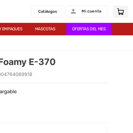
Mi cuenta
Catálogos
Y EMPAQUES
MASCOTAS
OFERTAS DEL MES
 Foamy E-370
004764089918
argable