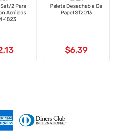
elina
SINOART
 Set/2 Para
Paleta Desechable De
on Acrílicos
Papel Sfz013
4-1823
2
,
13
$
6
,
39