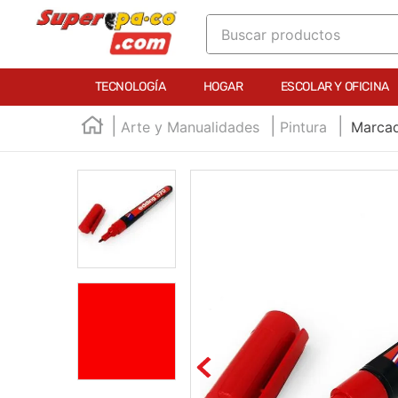
Buscar productos
TÉRMINOS MÁS BUSCADOS
TECNOLOGÍA
HOGAR
ESCOLAR Y OFICINA
1
.
england
Arte y Manualidades
Pintura
Marcad
2
.
marcador e300
3
.
edding e360
4
.
england sound
5
.
mouse
6
.
marcadores
7
.
audifonos
8
.
teclado
9
.
impresora
10
.
calculadora