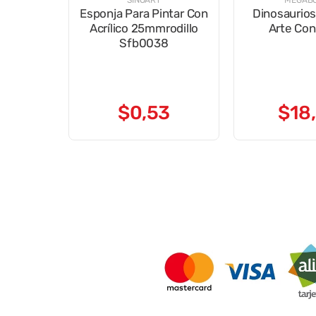
SINOART
MEGAB
Esponja Para Pintar Con
Dinosaurios
Acrílico 25mmrodillo
Arte Con
Sfb0038
$
0
,
53
$
18
,