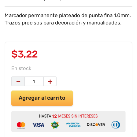
9
.
impresora
10
.
cuadernos
Marcador permanente plateado de punta fina 1.0mm.
Trazos precisos para decoración y manualidades.
$
3
,
22
En stock
－
＋
Agregar al carrito