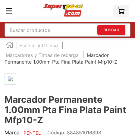
Buscar productos
TÉRMINOS MÁS BUSCADOS
Escolar y Oficina
1
.
england
Marcadores y Tintas de recarga
Marcador
Permanente 1.00mm Pta Fina Plata Paint Mfp10-Z
2
.
edding e360
3
.
marcador e300
4
.
england sound
5
.
mouse
Marcador Permanente
6
.
marcadores
1.00mm Pta Fina Plata Paint
7
.
audifonos
Mfp10-Z
8
.
teclado
Marca:
|
:
884851016898
PENTEL