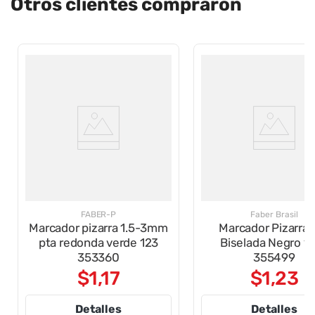
Otros clientes compraron
FABER-P
Faber Brasil
Marcador pizarra 1.5-3mm
Marcador Pizarra 
pta redonda verde 123
Biselada Negro 1
353360
355499
$
1
,
17
$
1
,
23
Detalles
Detalles