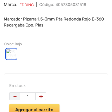
9
.
impresora
Marca:
|
:
4057305031518
EDDING
10
.
cuadernos
Marcador Pizarra 1.5-3mm Pta Redonda Rojo E-360
Recargaba Cpo. Plas
Color
:
Rojo
En stock
－
＋
Agregar al carrito