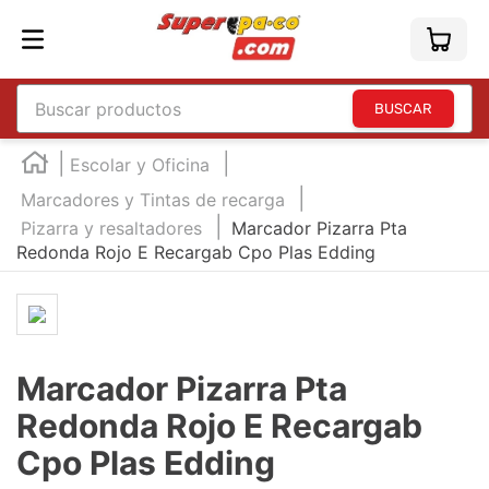
Buscar productos
TÉRMINOS MÁS BUSCADOS
Escolar y Oficina
1
.
england
Marcadores y Tintas de recarga
Pizarra y resaltadores
2
.
marcador e300
Marcador Pizarra Pta
Redonda Rojo E Recargab Cpo Plas Edding
3
.
edding e360
4
.
england sound
5
.
mouse
Marcador Pizarra Pta
6
.
marcadores
Redonda Rojo E Recargab
7
.
audifonos
Cpo Plas Edding
8
.
teclado