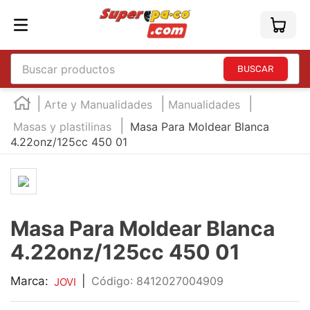
Buscar productos
TÉRMINOS MÁS BUSCADOS
Arte y Manualidades
Manualidades
1
.
england
Masas y plastilinas
Masa Para Moldear Blanca
4.22onz/125cc 450 01
2
.
marcador e300
3
.
edding e360
4
.
england sound
5
.
mouse
Masa Para Moldear Blanca
6
.
marcadores
4.22onz/125cc 450 01
7
.
audifonos
Marca:
|
:
8412027004909
JOVI
8
.
teclado