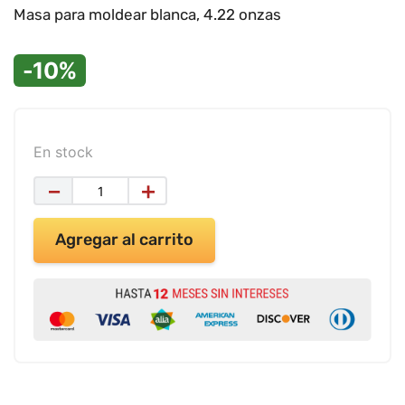
9
.
impresora
Masa para moldear blanca, 4.22 onzas
10
.
cuadernos
-10%
En stock
－
＋
Agregar al carrito