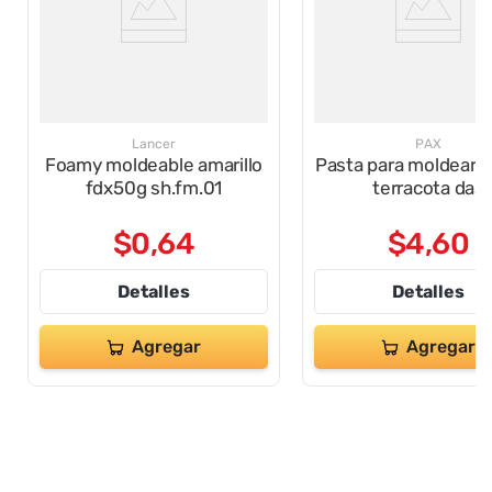
Lancer
PAX
Foamy moldeable amarillo
Pasta para moldear 
fdx50g sh.fm.01
terracota das
$
0
,
64
$
4
,
60
Detalles
Detalles
Agregar
Agregar