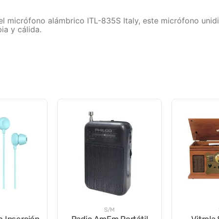
 el micrófono alámbrico ITL-835S Italy, este micrófono unid
ia y cálida.
M
S/M