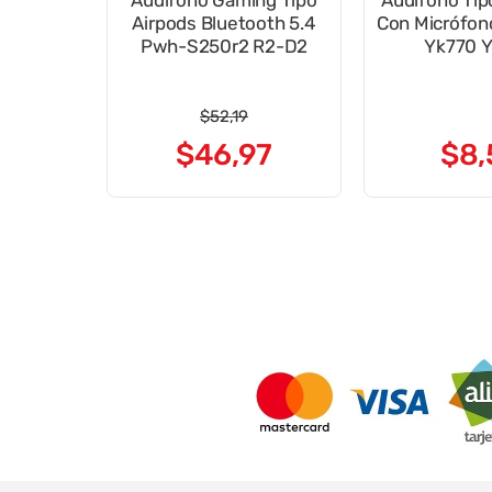
Audifono Gaming Tipo
Audífono Tip
Airpods Bluetooth 5.4
Con Micrófono
Pwh-S250r2 R2-D2
Yk770 Y
$
52
,
19
$
46
,
97
$
8
,