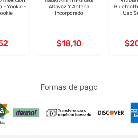
o Inserción
Radio AmFm Portátil
Vitrola 
 - Yookie -
Altavoz Y Antena
Bluetooth
ookie
Incorporado
Usb 
52
$
18
,
10
$
2
Formas de pago