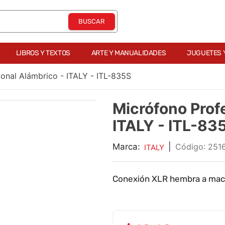
LIBROS Y TEXTOS
ARTE Y MANUALIDADES
JUGUETES 
onal Alámbrico - ITALY - ITL-835S
Micrófono Prof
ITALY - ITL-83
Marca:
|
:
251
ITALY
Conexión XLR hembra a mach