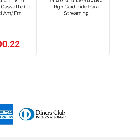
8 En 1 Vinil
Micrófono Es-900usb
 Cassette Cd
Rgb Cardioide Para
Sd Am/Fm
Streaming
00
,
22