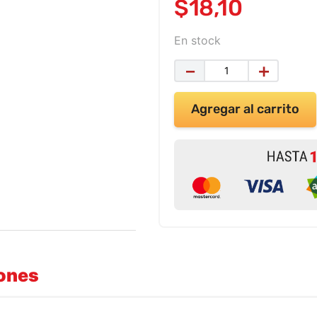
$
18
,
10
En stock
－
＋
Agregar al carrito
iones