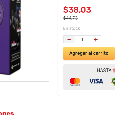
$
38
,
03
$
44
,
73
En stock
－
＋
Agregar al carrito
iones