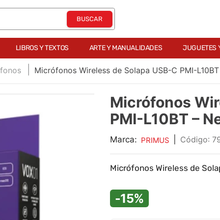
LIBROS Y TEXTOS
ARTE Y MANUALIDADES
JUGUETES 
ófonos
Micrófonos Wireless de Solapa USB-C PMI-L10BT
Micrófonos Wir
PMI-L10BT – N
Marca:
|
:
7
PRIMUS
Micrófonos Wireless de Sol
-15%