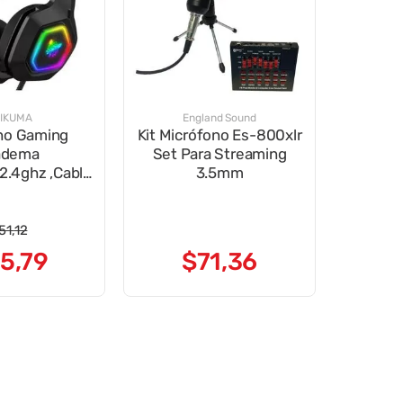
IKUMA
England Sound
no Gaming
Kit Micrófono Es-800xlr
adema
Set Para Streaming
2.4ghz ,Cable
3.5mm
 Micro
51
,
12
5
,
79
$
71
,
36