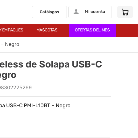
Mi cuenta
Catálogos
Y EMPAQUES
MASCOTAS
OFERTAS DEL MES
 – Negro
eless de Solapa USB-C
egro
98302225299
apa USB-C PMI-L10BT – Negro