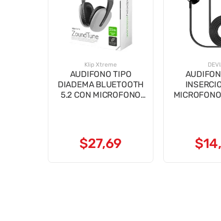
Klip Xtreme
DEV
AUDIFONO TIPO
AUDIFON
DIADEMA BLUETOOTH
INSERCI
5.2 CON MICROFONO
MICROFONO 
KWH-010GR
USB TIPO 
ZOUNDTUNE
$
27
,
69
$
14
,