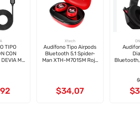
IA
Xtech
ON
O TIPO
Audífono Tipo Airpods
Audifo
ON CON
Bluetooth 5.1 Spider-
Di
DEVIA M1
Man XTH-M701SM Rojo
Bluetooth,
C NEGRO
Marvel
Con
$
92
$
34
,
07
$
3