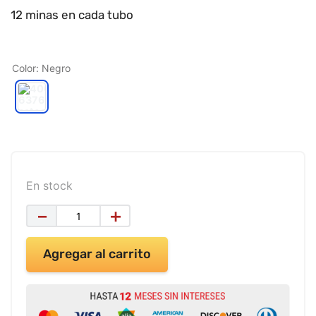
9
.
impresora
12 minas en cada tubo
10
.
calculadora
Color
:
Negro
En stock
－
＋
Agregar al carrito