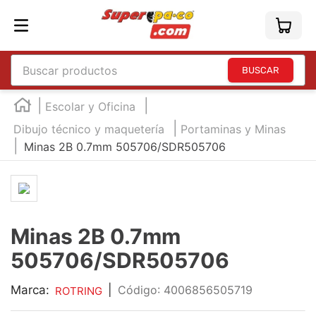
Buscar productos
TÉRMINOS MÁS BUSCADOS
Escolar y Oficina
1
.
england
Dibujo técnico y maquetería
Portaminas y Minas
Minas 2B 0.7mm 505706/SDR505706
2
.
marcador e300
3
.
edding e360
4
.
england sound
5
.
mouse
Minas 2B 0.7mm
6
.
marcadores
505706/SDR505706
7
.
audifonos
Marca:
|
:
4006856505719
ROTRING
8
.
teclado