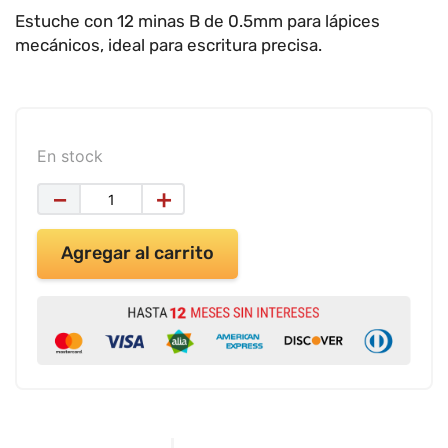
9
.
impresora
Estuche con 12 minas B de 0.5mm para lápices
10
.
calculadora
mecánicos, ideal para escritura precisa.
En stock
－
＋
Agregar al carrito