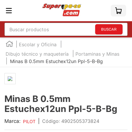
Buscar productos
TÉRMINOS MÁS BUSCADOS
Escolar y Oficina
1
.
england
Dibujo técnico y maquetería
Portaminas y Minas
Minas B 0.5mm Estuchex12un Ppl-5-B-Bg
2
.
marcador e300
3
.
edding e360
4
.
england sound
5
.
mouse
Minas B 0.5mm
6
.
audifonos
Estuchex12un Ppl-5-B-Bg
7
.
marcadores
Marca:
|
:
4902505373824
PILOT
8
.
teclado