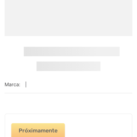
9
.
impresora
10
.
calculadora
Marca:
|
Próximamente