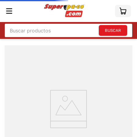
Buscar productos
TÉRMINOS MÁS BUSCADOS
1
.
england
2
.
marcador e300
3
.
edding e360
4
.
england sound
5
.
mouse
6
.
marcadores
7
.
audifonos
8
.
teclado