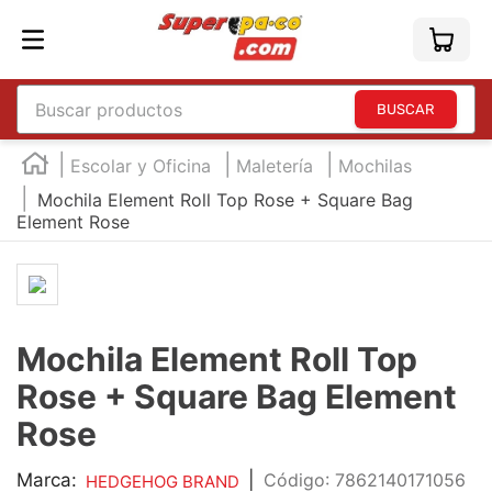
Buscar productos
TÉRMINOS MÁS BUSCADOS
Escolar y Oficina
Maletería
Mochilas
1
.
england
Mochila Element Roll Top Rose + Square Bag
Element Rose
2
.
edding e360
3
.
marcador e300
4
.
england sound
5
.
mouse
Mochila Element Roll Top
6
.
marcadores
Rose + Square Bag Element
7
.
audifonos
Rose
8
.
teclado
Marca:
|
:
7862140171056
HEDGEHOG BRAND