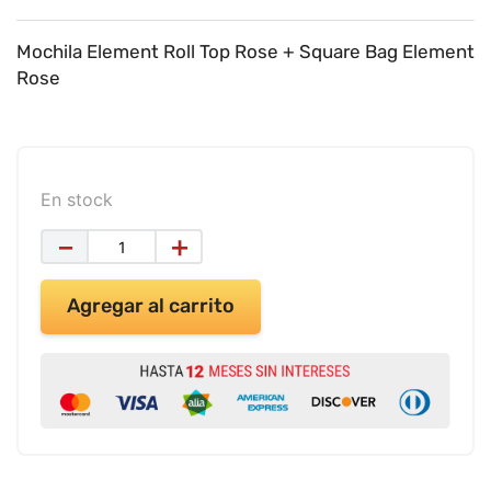
9
.
impresora
10
.
cuadernos
Mochila Element Roll Top Rose + Square Bag Element
Rose
En stock
－
＋
Agregar al carrito