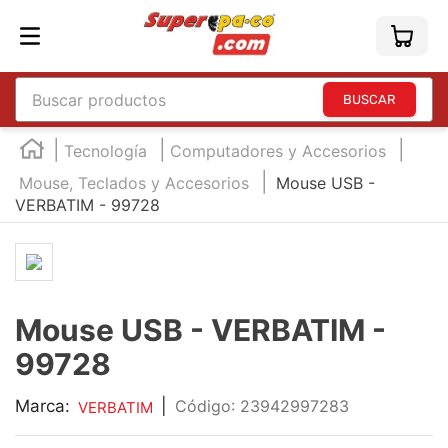
Buscar productos
TÉRMINOS MÁS BUSCADOS
Tecnología
Computadores y Accesorios
1
.
england
Mouse, Teclados y Accesorios
Mouse USB -
VERBATIM - 99728
2
.
marcador e300
3
.
edding e360
4
.
england sound
5
.
mouse
Mouse USB - VERBATIM -
6
.
marcadores
99728
7
.
audifonos
Marca:
|
:
23942997283
VERBATIM
8
.
teclado