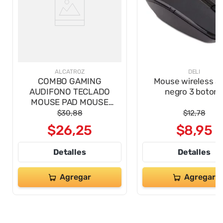
ALCATROZ
DELI
COMBO GAMING
Mouse wireless 3
AUDIFONO TECLADO
negro 3 boton
MOUSE PAD MOUSE
XCRAFT BASECAMP 4 EN 1
$
30
,
88
$
12
,
78
$
26
,
25
$
8
,
95
Detalles
Detalles
Agregar
Agregar