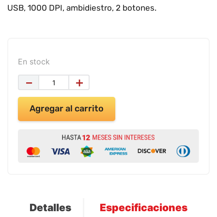
9
.
impresora
USB, 1000 DPI, ambidiestro, 2 botones.
10
.
calculadora
En stock
－
＋
Agregar al carrito
Detalles
Especificaciones