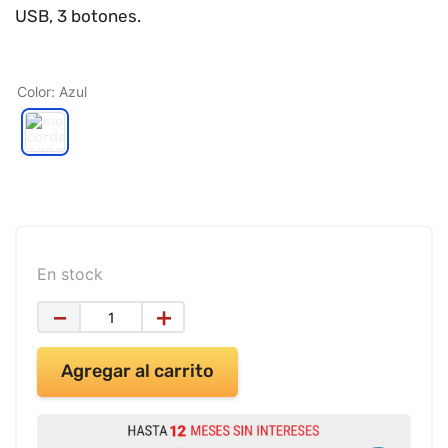
9
.
impresora
USB, 3 botones.
10
.
cuadernos
Color
:
Azul
En stock
－
＋
Agregar al carrito