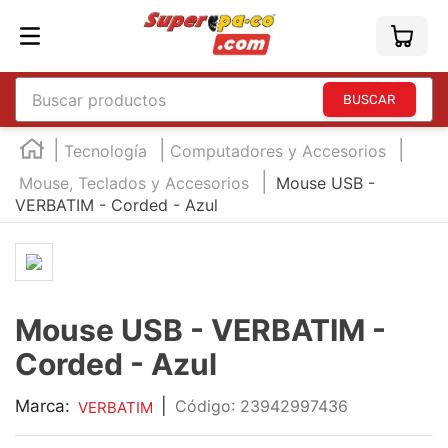
Buscar productos
TÉRMINOS MÁS BUSCADOS
Tecnología
Computadores y Accesorios
1
.
england
Mouse, Teclados y Accesorios
Mouse USB -
VERBATIM - Corded - Azul
2
.
edding e360
3
.
marcador e300
4
.
england sound
5
.
mouse
Mouse USB - VERBATIM -
6
.
marcadores
Corded - Azul
7
.
audifonos
Marca:
|
:
23942997436
VERBATIM
8
.
teclado