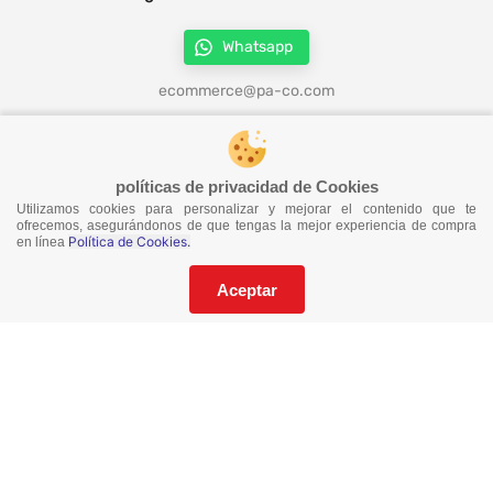
Whatsapp
ecommerce@pa-co.com
¡Síguenos en redes!
políticas de privacidad de Cookies
Utilizamos cookies para personalizar y mejorar el contenido que te
ofrecemos, asegurándonos de que tengas la mejor experiencia de compra
Política de Cookies.
en línea
¡No te pierdas nuestras ofertas!
Suscríbete a nuestro Catalogo
Aceptar