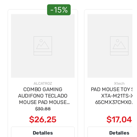
-15%
ALCATROZ
Xtech
COMBO GAMING
PAD MOUSE TOY S
AUDIFONO TECLADO
XTA-M21TS-X
MOUSE PAD MOUSE
65CMX37CMX0.
XCRAFT BASECAMP 4 EN 1
BEIGE DISNEY
$
30
,
88
$
26
,
25
$
17
,
04
Detalles
Detalles