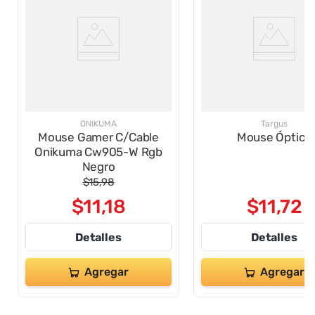
ONIKUMA
Targus
Mouse Gamer C/Cable
Mouse Óptico
Onikuma Cw905-W Rgb
Negro
$
15
,
98
$
11
,
18
$
11
,
72
Detalles
Detalles
Agregar
Agregar