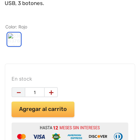
9
.
impresora
USB, 3 botones.
10
.
cuadernos
Color
:
Rojo
En stock
－
＋
Agregar al carrito