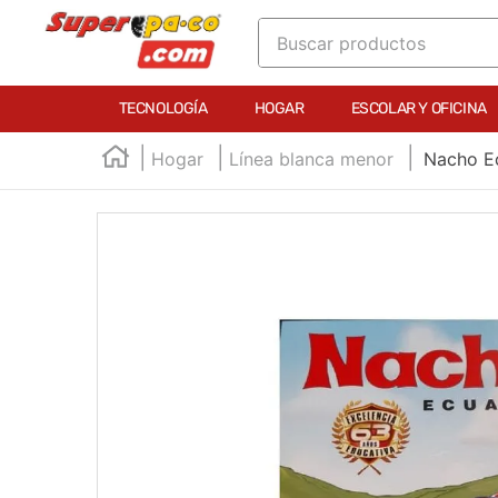
Buscar productos
TÉRMINOS MÁS BUSCADOS
TECNOLOGÍA
HOGAR
ESCOLAR Y OFICINA
1
.
england
Hogar
Línea blanca menor
Nacho E
2
.
marcador e300
3
.
edding e360
4
.
england sound
5
.
mouse
6
.
marcadores
7
.
audifonos
8
.
teclado
9
.
impresora
10
.
calculadora