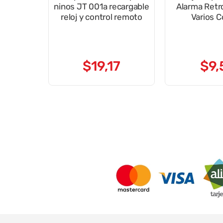
ninos JT 001a recargable
Alarma Retr
reloj y control remoto
Varios C
$
19
,
17
$
9
,