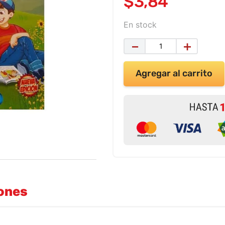
$
3
,
84
En stock
－
＋
Agregar al carrito
iones