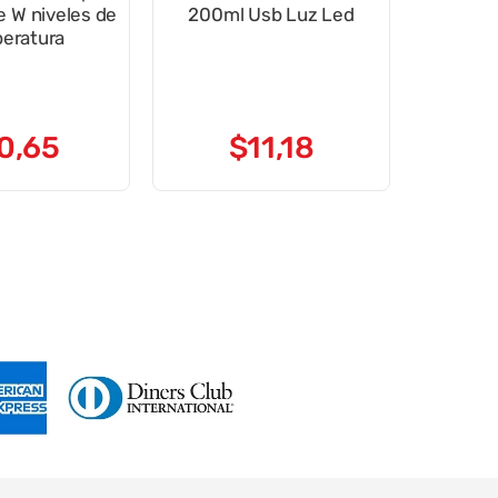
les de
200ml Usb Luz Led
eratura
0
,
65
$
11
,
18