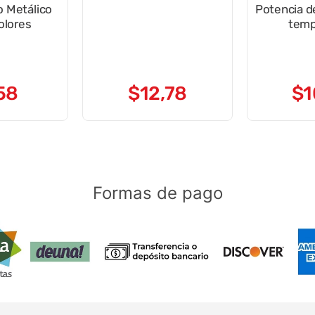
o Metálico
Potencia de W nive
olores
temp
58
$
12
,
78
$
1
Formas de pago