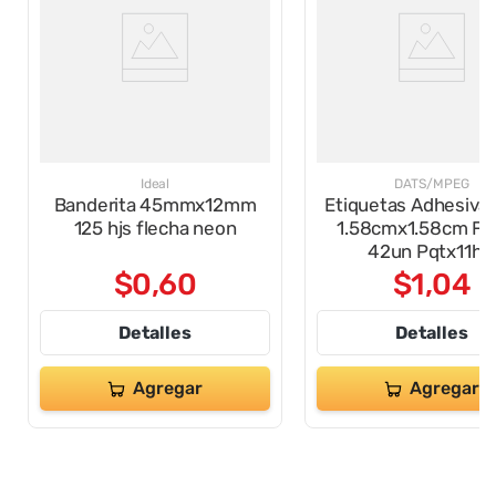
Ideal
DATS/MPEG
Banderita 45mmx12mm
Etiquetas Adhesivas
125 hjs flecha neon
1.58cmx1.58cm Fu
42un Pqtx11hjs
$
0
,
60
$
1
,
04
Detalles
Detalles
Agregar
Agregar