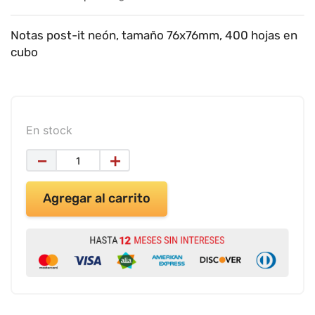
9
.
impresora
10
.
cuadernos
Notas post-it neón, tamaño 76x76mm, 400 hojas en
cubo
En stock
－
＋
Agregar al carrito