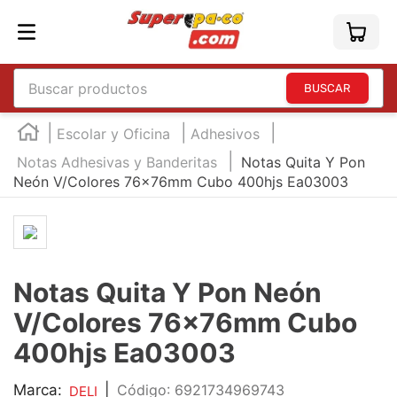
Buscar productos
TÉRMINOS MÁS BUSCADOS
Escolar y Oficina
Adhesivos
1
.
england
Notas Adhesivas y Banderitas
Notas Quita Y Pon
Neón V/Colores 76x76mm Cubo 400hjs Ea03003
2
.
marcador e300
3
.
edding e360
4
.
england sound
5
.
mouse
Notas Quita Y Pon Neón
6
.
marcadores
V/Colores 76x76mm Cubo
7
.
audifonos
400hjs Ea03003
8
.
teclado
Marca:
|
:
6921734969743
DELI