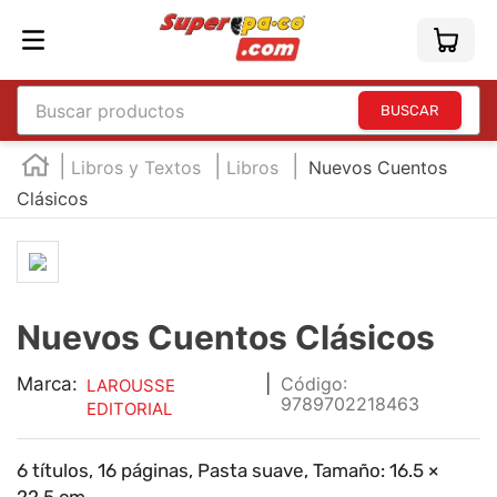
Buscar productos
TÉRMINOS MÁS BUSCADOS
Libros y Textos
Libros
Nuevos Cuentos
1
.
england
Clásicos
2
.
marcador e300
3
.
edding e360
4
.
england sound
Nuevos Cuentos Clásicos
5
.
mouse
Marca:
|
:
LAROUSSE
6
.
marcadores
9789702218463
EDITORIAL
7
.
audifonos
8
.
teclado
6 títulos, 16 páginas, Pasta suave, Tamaño: 16.5 ×