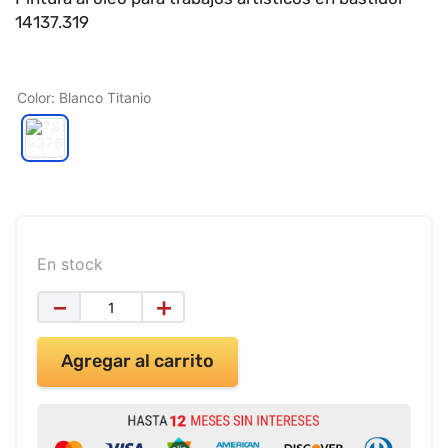
9
.
impresora
14137.319
10
.
cuadernos
Color
:
Blanco Titanio
En stock
－
＋
Agregar al carrito