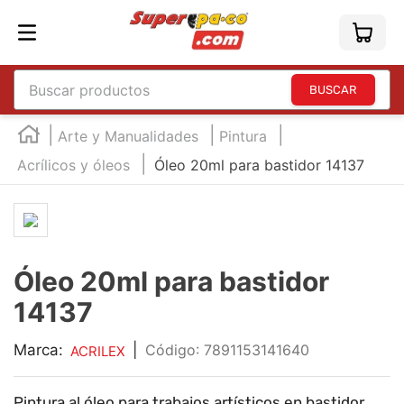
Buscar productos
TÉRMINOS MÁS BUSCADOS
Arte y Manualidades
Pintura
1
.
england
Acrílicos y óleos
Óleo 20ml para bastidor 14137
2
.
marcador e300
3
.
edding e360
4
.
england sound
Óleo 20ml para bastidor
5
.
mouse
14137
6
.
marcadores
7
.
audifonos
Marca:
|
:
7891153141640
ACRILEX
8
.
teclado
Pintura al óleo para trabajos artísticos en bastidor