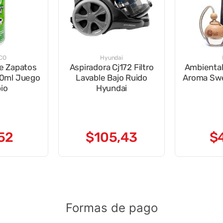
CO
Hyundai
e Zapatos
Aspiradora Cj172 Filtro
Ambiental
50ml Juego
Lavable Bajo Ruido
Aroma Sw
io
Hyundai
52
$
105
,
43
$
Formas de pago