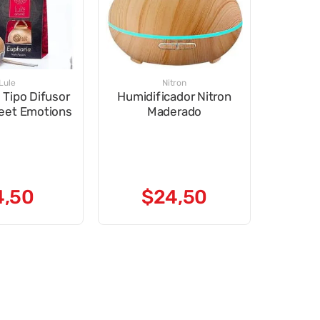
Lule
Nitron
 Tipo Difusor
Humidificador Nitron
eet Emotions
Maderado
4
,
50
$
24
,
50