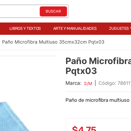
LIBROS Y TEXTOS
ARTE Y MANUALIDADES
JUGUETES 
Paño Microfibra Multiuso 35cmx32cm Pqtx03
Paño Microfib
Pqtx03
Marca:
|
:
7861
S/M
Paño de microfibra multiuso
$
4
,
75