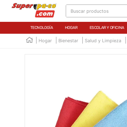
Buscar productos
TÉRMINOS MÁS BUSCADOS
TECNOLOGÍA
HOGAR
ESCOLAR Y OFICINA
1
.
england
Hogar
Bienestar
Salud y Limpieza
2
.
marcador e300
3
.
edding e360
4
.
england sound
5
.
mouse
6
.
marcadores
7
.
audifonos
8
.
teclado
9
.
impresora
10
.
calculadora