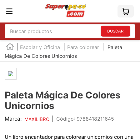
Buscar productos
TÉRMINOS MÁS BUSCADOS
Escolar y Oficina
Para colorear
Paleta
1
.
england
Mágica De Colores Unicornios
2
.
marcador e300
3
.
edding e360
4
.
england sound
Paleta Mágica De Colores
5
.
mouse
Unicornios
6
.
audifonos
Marca:
|
:
9788418211645
MAXILIBRO
7
.
marcadores
8
.
teclado
Un libro encantador para colorear unicornios con una