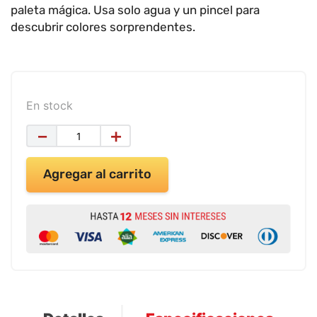
9
.
impresora
paleta mágica. Usa solo agua y un pincel para
descubrir colores sorprendentes.
10
.
calculadora
En stock
－
＋
Agregar al carrito