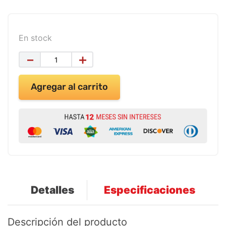
9
.
impresora
10
.
cuadernos
En stock
－
＋
Agregar al carrito
Detalles
Especificaciones
Descripción del producto