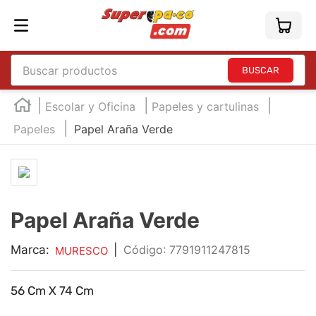
Buscar productos
TÉRMINOS MÁS BUSCADOS
Escolar y Oficina
Papeles y cartulinas
1
.
england
Papeles
Papel Araña Verde
2
.
edding e360
3
.
marcador e300
4
.
england sound
Papel Araña Verde
5
.
mouse
6
.
marcadores
Marca:
|
:
7791911247815
MURESCO
7
.
audifonos
56 Cm X 74 Cm
8
.
teclado