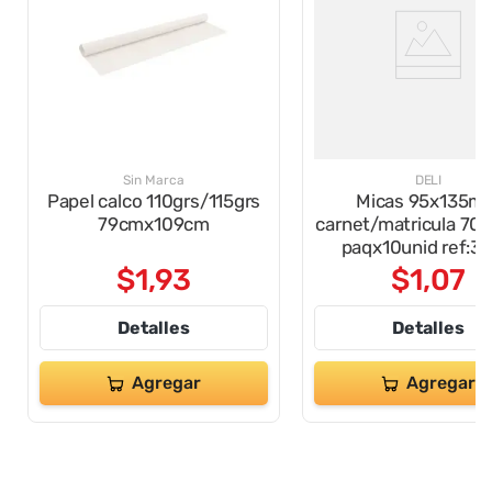
Sin Marca
DELI
Papel calco 110grs/115grs
Micas 95x135m
79cmx109cm
carnet/matricula 70 
paqx10unid ref:3
$
1
,
93
$
1
,
07
Detalles
Detalles
Agregar
Agregar