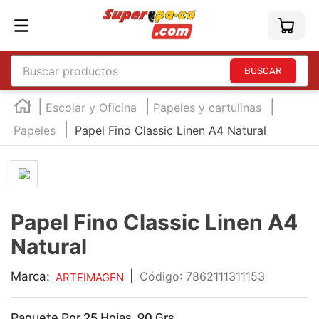
Buscar productos
TÉRMINOS MÁS BUSCADOS
Escolar y Oficina
Papeles y cartulinas
1
.
england
Papeles
Papel Fino Classic Linen A4 Natural
2
.
marcador e300
3
.
edding e360
4
.
england sound
Papel Fino Classic Linen A4
5
.
mouse
Natural
6
.
marcadores
7
.
audifonos
Marca:
|
:
7862111311153
ARTEIMAGEN
8
.
teclado
Paquete Por 25 Hojas, 90 Grs