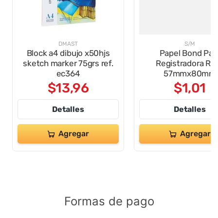
DMAST
S/M
Block a4 dibujo x50hjs
Papel Bond Par
sketch marker 75grs ref.
Registradora Rol
ec364
57mmx80mm
$
13
,
96
$
1
,
01
Detalles
Detalles
Agregar
Agregar
Formas de pago