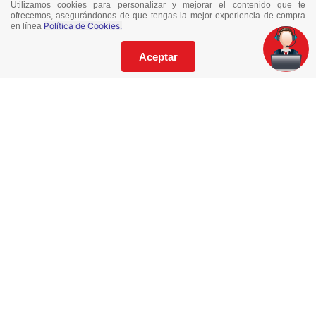
Utilizamos cookies para personalizar y mejorar el contenido que te
¡No te pierdas nuestras ofertas!
ofrecemos, asegurándonos de que tengas la mejor experiencia de compra
Política de Cookies.
en línea
Suscríbete a nuestro Catalogo
Aceptar
He leído y acepto los
Términos y Condiciones
de este sitio y la
Política de Privacidad de datos.
Suscríbeme
© 2021 Todos los derechos reservados