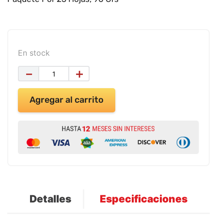
9
.
impresora
10
.
cuadernos
En stock
－
＋
Agregar al carrito
Detalles
Especificaciones