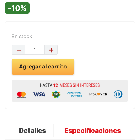
9
.
impresora
-10%
10
.
cuadernos
En stock
－
＋
Agregar al carrito
Detalles
Especificaciones