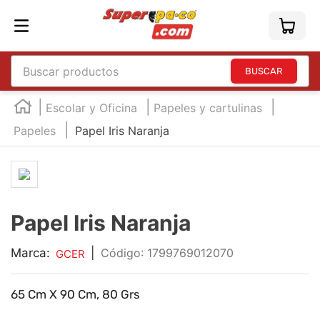
Buscar productos
TÉRMINOS MÁS BUSCADOS
Escolar y Oficina
Papeles y cartulinas
1
.
england
Papeles
Papel Iris Naranja
2
.
marcador e300
3
.
edding e360
4
.
england sound
Papel Iris Naranja
5
.
mouse
6
.
marcadores
Marca:
|
:
1799769012070
GCER
7
.
audifonos
65 Cm X 90 Cm, 80 Grs
8
.
teclado