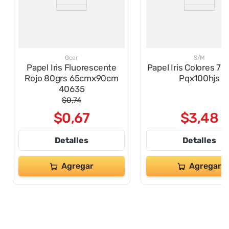
Gcer
S/M
Papel Iris Fluorescente
Papel Iris Colores 70
Rojo 80grs 65cmx90cm
Pqx100hjs
40635
$
0
,
74
$
0
,
67
$
3
,
48
Detalles
Detalles
Agregar
Agregar