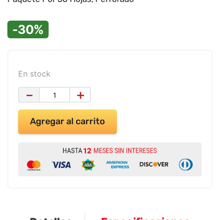
9
.
impresora
10
.
calculadora
-30%
En stock
－
＋
Agregar al carrito