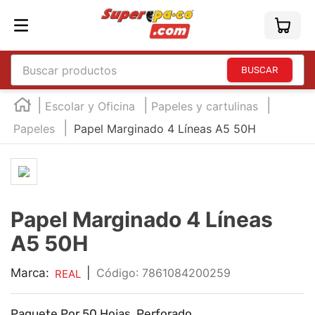
Buscar productos
TÉRMINOS MÁS BUSCADOS
Escolar y Oficina
Papeles y cartulinas
1
.
england
Papeles
Papel Marginado 4 Líneas A5 50H
2
.
marcador e300
3
.
edding e360
4
.
england sound
Papel Marginado 4 Líneas
5
.
mouse
A5 50H
6
.
audifonos
7
.
marcadores
Marca:
|
:
7861084200259
REAL
8
.
teclado
Paquete Por 50 Hojas, Perforado